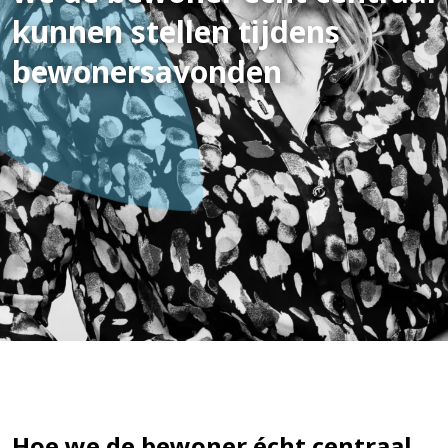
kunnen stellen tijdens
bewonersavonden
Hoe we de bewoner écht centraal