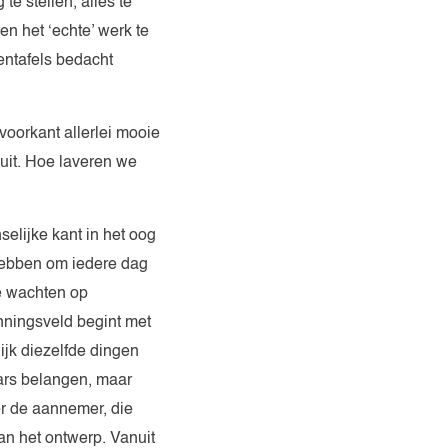
e stellen, alles te
en het ‘echte’ werk te
entafels bedacht
 voorkant allerlei mooie
 uit. Hoe laveren we
selijke kant in het oog
hebben om iedere dag
e wachten op
nningsveld begint met
ijk diezelfde dingen
ars belangen, maar
or de aannemer, die
an het ontwerp. Vanuit