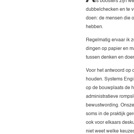
ls boosters zijn w
dubbelchecken en te ver
doen: de mensen die op
hebben.
Regelmatig ervaar ik ze
dingen op papier en ma
tussen denken en doen
Voor het antwoord op d
houden. Systems Engi
op de bouwplaats de h
administratieve romps
bewustwording. Onszelf
soms in de praktijk g
ook voor elkaars desku
niet weet welke keuze