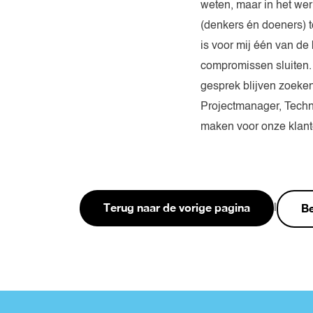
weten, maar in het wer
(denkers én doeners) to
is voor mij één van d
compromissen sluiten. 
gesprek blijven zoeken
Projectmanager, Tech
maken voor onze klant
Terug naar de vorige pagina
Be
|