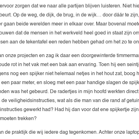
oor zorgen dat we naar alle partijen blijven luisteren. Niet hie
urt. Op de weg, de dijk, de brug, in de wijk… door dáár te zijn,
ier gaan beide werelden meer in elkaar over. Maar bovenal moe
rouwen dat de mensen in het werkveld heel goed in staat zijn om
en aan de tekentafel een reden hebben gehad om het zo te o
 van onze projecten en zag ik daar een doorgewinterde timmerma
ude rot in het vak met een bak aan ervaring. Toen hij een seint
rgens nog een spijker niet helemaal netjes in het hout zat, boog h
n een paar meter, en sloeg met een paar handige slagen de spijke
en was het gebeurd. De radertjes in mijn hoofd werkten direct o
s de veiligheidsinstructies, wat als die man van die rand af get
 instructies gewerkt had? Had hij dan voor dat ene spijkertje zijn
 moeten trekken?
n de praktijk die wij iedere dag tegenkomen. Achter onze lapt