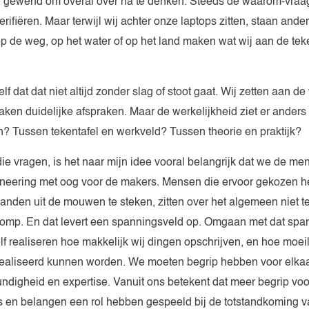
e gewend om overal over na te denken. Steeds de waarom-vraag t
ifiëren. Maar terwijl wij achter onze laptops zitten, staan ander
 de weg, op het water of op het land maken wat wij aan de tek
lf dat dat niet altijd zonder slag of stoot gaat. Wij zetten aan de
ken duidelijke afspraken. Maar de werkelijkheid ziet er anders
? Tussen tekentafel en werkveld? Tussen theorie en praktijk?
ie vragen, is het naar mijn idee vooral belangrijk dat we de men
neering met oog voor de makers. Mensen die ervoor gekozen 
anden uit de mouwen te steken, zitten over het algemeen niet t
lomp. En dat levert een spanningsveld op. Omgaan met dat spa
 realiseren hoe makkelijk wij dingen opschrijven, en hoe moeil
erealiseerd kunnen worden. We moeten begrip hebben voor elka
ndigheid en expertise. Vanuit ons betekent dat meer begrip vo
s en belangen een rol hebben gespeeld bij de totstandkoming v