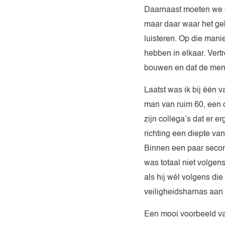
Daarnaast moeten we erv
maar daar waar het gebe
luisteren. Op die man
hebben in elkaar. Vert
bouwen en dat de mens
Laatst was ik bij één
man van ruim 60, een o
zijn collega’s dat er e
richting een diepte va
Binnen een paar second
was totaal niet volgen
als hij wél volgens die
veiligheidsharnas aan
Een mooi voorbeeld va