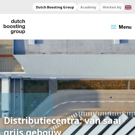
Dutch Boosting Group
Academy
Werken bij
menu
Menu
Distributiecentra: van
saai
grijs gebouw,