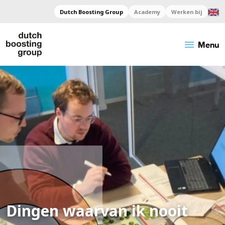
Dutch Boosting Group
Academy
Werken bij
menu
Menu
Dingen waarvan ik nooit