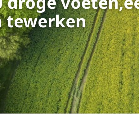
0 droge voeten,
e
 te
werken