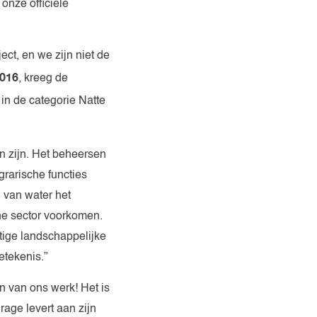
onze officiële
ect, en we zijn niet de
016
, kreeg de
in de categorie Natte
in zijn. Het beheersen
grarische functies
 van water het
che sector voorkomen.
htige landschappelijke
etekenis.”
in van ons werk! Het is
rage levert aan zijn