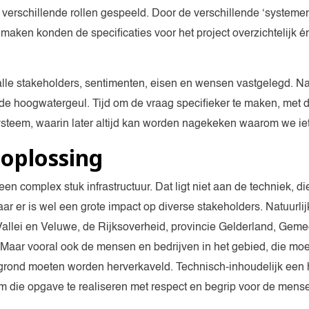
erschillende rollen gespeeld. Door de verschillende ‘systemen
te maken konden de specificaties voor het project overzichtelijk 
lle stakeholders, sentimenten, eisen en wensen vastgelegd. Na
de hoogwatergeul. Tijd om de vraag specifieker te maken, met d
ysteem, waarin later altijd kan worden nagekeken waarom we iet
oplossing
n complex stuk infrastructuur. Dat ligt niet aan de techniek, die
 er is wel een grote impact op diverse stakeholders. Natuurlijk 
Vallei en Veluwe, de Rijksoverheid, provincie Gelderland, Gem
 Maar vooral ook de mensen en bedrijven in het gebied, die mo
ond moeten worden herverkaveld. Technisch-inhoudelijk een h
m die opgave te realiseren met respect en begrip voor de mense