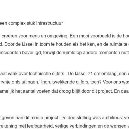
en complex stuk infrastructuur
 creëren voor mens en omgeving. Een mooi voorbeeld is de ho
Door de IJssel in toom te houden als het kan, en de ruimte te 
incidenten beveiligd, terwijl de ruimte op andere momenten nut
gaat vaak over technische cijfers. ‘De IJssel 71 cm omlaag, een
vrije ontsluitingen.’ Indrukwekkende cijfers, toch? Voor ons was
namelijk het aantal voeten dat droog blijft door dit project. En daa
geven aan dit mooie project. De doelstelling was ambitieus: v
rekening met leefbaarheid, veilige verbindingen en de wensen 