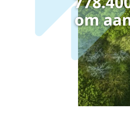
778.40
om aan