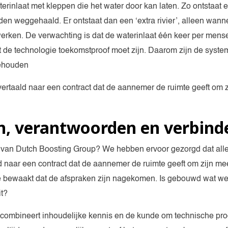
inlaat met kleppen die het water door kan laten. Zo ontstaat een
en weggehaald. Er ontstaat dan een ‘extra rivier’, alleen wann
rwerken. De verwachting is dat de waterinlaat één keer per me
at de technologie toekomstproof moet zijn. Daarom zijn de syst
gehouden
ertaald naar een contract dat de aannemer de ruimte geeft om 
n, verantwoorden en verbind
e van Dutch Boosting Group? We hebben ervoor gezorgd dat all
d naar een contract dat de aannemer de ruimte geeft om zijn me
 bewaakt dat de afspraken zijn nagekomen. Is gebouwd wat w
it?
combineert inhoudelijke kennis en de kunde om technische pr