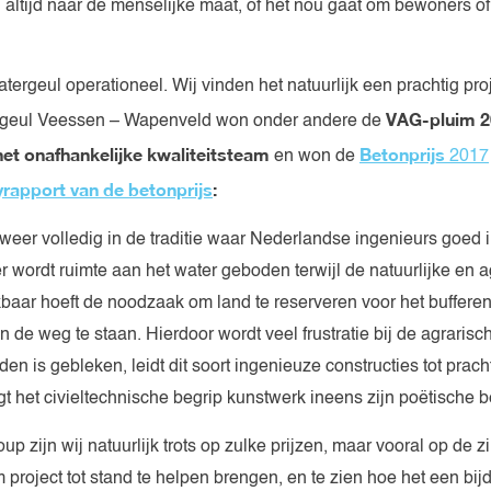
altijd naar de menselijke maat, of het nou gaat om bewoners of 
ergeul operationeel. Wij vinden het natuurlijk een prachtig proj
VAG-pluim 2
geul Veessen – Wapenveld won onder andere de
et onafhankelijke kwaliteitsteam
Betonprijs
en won de
2017
yrapport van de betonprijs
:
s weer volledig in de traditie waar Nederlandse ingenieurs goed 
r wordt ruimte aan het water geboden terwijl de natuurlijke en a
kbaar hoeft de noodzaak om land te reserveren voor het bufferen
in de weg te staan. Hierdoor wordt veel frustratie bij de agraris
den is gebleken, leidt dit soort ingenieuze constructies tot prac
gt het civieltechnische begrip kunstwerk ineens zijn poëtische b
p zijn wij natuurlijk trots op zulke prijzen, maar vooral op de z
project tot stand te helpen brengen, en te zien hoe het een bijd