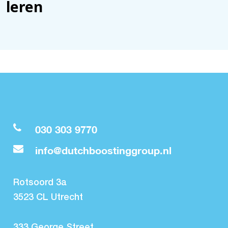
leren
030 303 9770
info@dutchboostinggroup.nl
Rotsoord 3a
3523 CL Utrecht
333 George Street