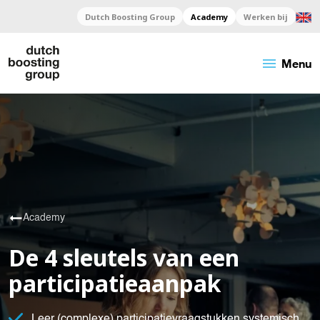
Dutch Boosting Group
Academy
Werken bij
menu
Menu
Academy
De 4 sleutels van een
participatieaanpak
Leer (complexe) participatievraagstukken systemisch