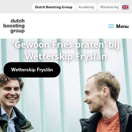
Dutch Boosting Group
Academy
Werken bij
menu
Menu
‘Gewoon Fries praten’ bij
Wetterskip Fryslân
Wetterskip Fryslân